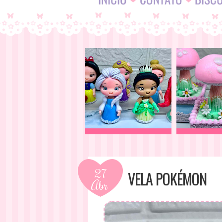
27
VELA POKÉMON
Abr