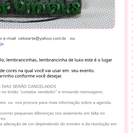
r e-mail celiaarte@yahoo.com.br ou
ja
lo, lembrancinhas, lembrancinha de luxo este é o lugar 
de cores na qual você vai usar em  seu evento.
rrinho conforme você desejar.
3 DIAS SERÃO CANCELADOS
o no botão "contatar vendedor" e enviando mensagens;
eis ou nos procure para mais informação sobre a agenda. .
e ocorrer pequenas diferenças nos aviamento em falta no
res
a alteração de cor dependendo do monitor e da resolução em