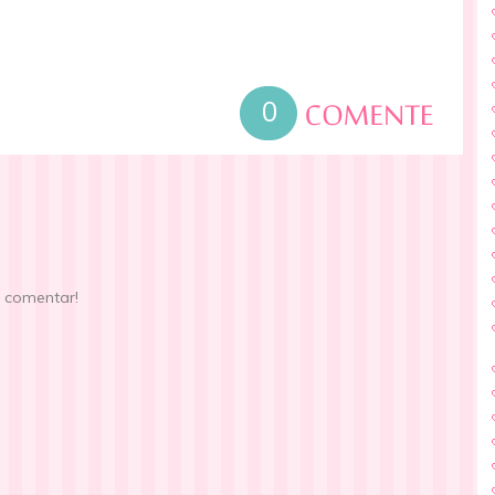
0
e comentar!