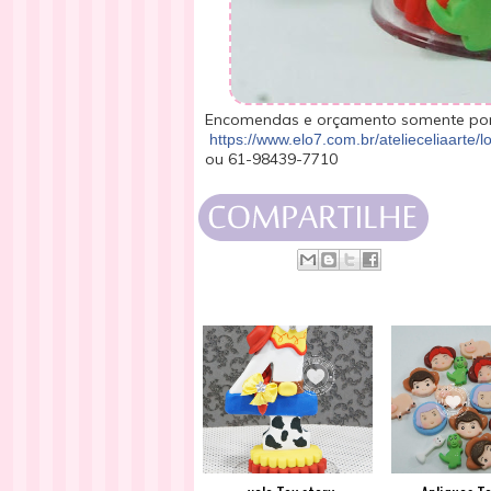
Encomendas e orçamento somente por
https://www.elo7.com.br/atelieceliaarte/lo
ou 61-98439-7710