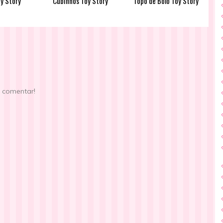
oy Story
Cubinhos Toy Story
Topo de Bolo Toy Story
e comentar!