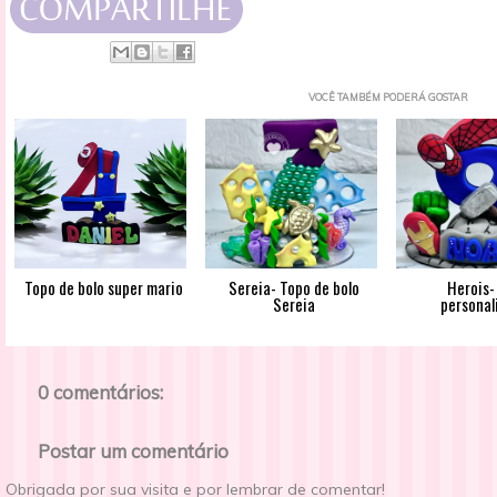
VOCÊ TAMBÉM PODERÁ GOSTAR
Topo de bolo super mario
Sereia- Topo de bolo
Herois-
Sereia
personal
0 comentários:
Postar um comentário
Obrigada por sua visita e por lembrar de comentar!