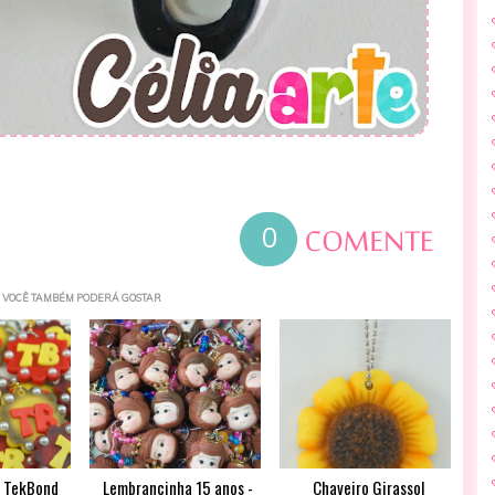
0
VOCÊ TAMBÉM PODERÁ GOSTAR
s TekBond
Lembrancinha 15 anos -
Chaveiro Girassol