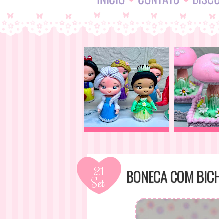
21
BONECA COM BIC
Set