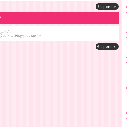
Responder
7
eguindo.
afontinele.blogspot.com.br/
Responder