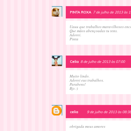
PINTA ROXA
7 de julho de 2013 às 1
Uauu que trabalhos maravilhosos enco
Que mãos abençoadas tu tens.
Adorei.
Pinta
Celia
8 de julho de 2013 às 07:00
Muito lindo.
Adorei eus trabalhos.
Parabens!
Bjs :)
celia
9 de julho de 2013 às 08:3
obrigada meus amores