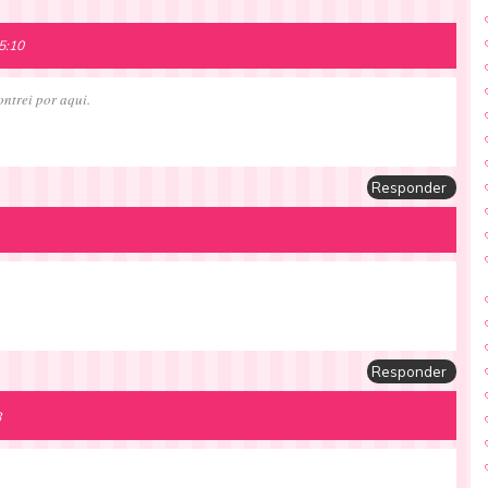
5:10
ntrei por aqui.
Responder
Responder
8