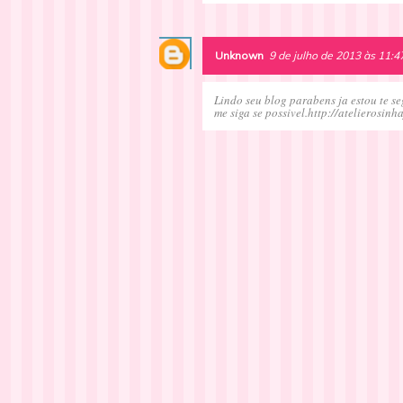
Unknown
9 de julho de 2013 às 11:4
Lindo seu blog parabens ja estou te s
me siga se possivel.http://atelierosinh