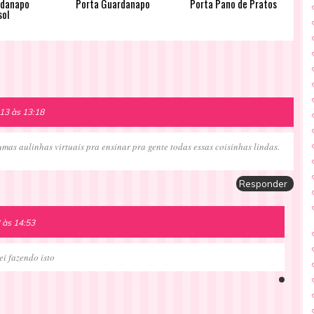
rdanapo
Porta Guardanapo
Porta Pano de Pratos
sol
013 às 13:18
 umas aulinhas virtuais pra ensinar pra gente todas essas coisinhas lindas.
Responder
 às 14:53
ei fazendo isto