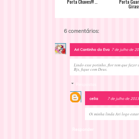
Porta Chaves!!! ...
Porta Gua
Giras
6 comentários:
Ari Cantinho do Eva
7 de julho de 2
Lindo esse potinho, flor tem que fazer
Bjs, fique com Deus.
Respostas
celia
7 de julho de 2013
Oi minha linda Ari logo estar
Responder