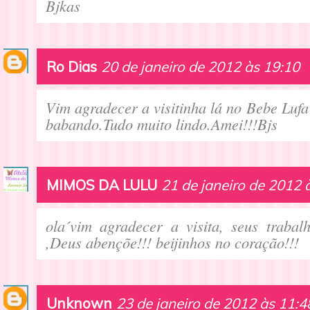
Bjkas
Ro Dias
20 de janeiro de 2012 às 19:10
Vim agradecer a visitinha lá no Bebe Lufa
babando.Tudo muito lindo.Amei!!!Bjs
MIMOS DA LULU
21 de janeiro de 2012 
ola´vim agradecer a visita, seus trabal
,Deus abençõe!!! beijinhos no coração!!!
Unknown
23 de janeiro de 2012 às 11:4