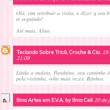
Olá, vim retribuir a visita, e dizer q seu 
te seguindo!
Até mais, Aline.
Teclando Sobre Tricô, Croche & Cia.
19 
21:09
Linda a maleta. Parabéns, seu cantinho é
pela visitinha, volte mais vezes. Bjinhos.
Ilma Artes em E.V.A. by Ilma Celi
20 de 