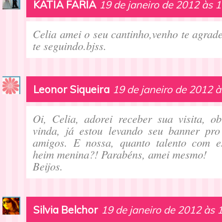
KATIA FARIA
19 de janeiro de 2012 às 
Celia amei o seu cantinho,venho te agradec
te seguindo.bjss.
Leonor Siqueira
19 de janeiro de 2012 à
Oi, Celia, adorei receber sua visita, o
vinda, já estou levando seu banner pr
amigos. E nossa, quanto talento com e
heim menina?! Parabéns, amei mesmo!
Beijos.
Silvia Belchor
19 de janeiro de 2012 às 